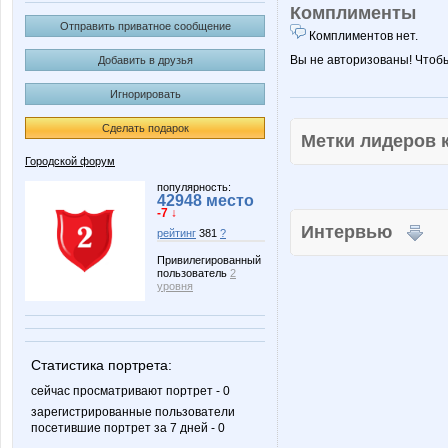
Комплименты
Отправить приватное сообщение
Комплиментов нет.
Вы не авторизованы! Чтоб
Добавить в друзья
Игнорировать
Сделать подарок
Метки лидеров
Городской форум
популярность:
42948 место
-7 ↓
Интервью
рейтинг
381
?
Привилегированный
пользователь
2
уровня
Статистика портрета:
сейчас просматривают портрет - 0
зарегистрированные пользователи
посетившие портрет за 7 дней - 0