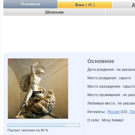
Основное
Блог
( 45 )
Д
Шпионаж
Основное
Дата рождения : не указан
Место рождения : скрыто
Место нахождения : скрыто
Место проживания : не ука
Любимые места : не указа
Интересы :
Россия
(10) ,
Пр
О себе : Мочу Химер!
Портрет заполнен на 80 %